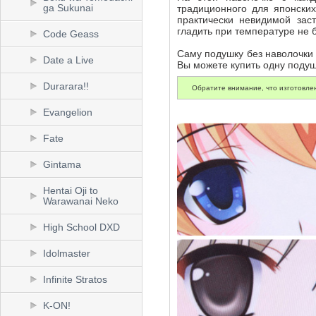
ga Sukunai
традиционного для японски
практически невидимой зас
гладить при температуре не 
Code Geass
Саму подушку без наволочки
Date a Live
Вы можете купить одну подушк
Durarara!!
Обратите внимание, что изготовлен
Evangelion
Fate
Gintama
Hentai Oji to
Warawanai Neko
High School DXD
Idolmaster
Infinite Stratos
K-ON!