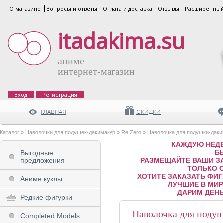
О магазине
Вопросы и ответы
Оплата и доставка
Отзывы
Расширенный
itadakima.su
аниме
интернет-магазин
Вход
Регистрация
ГЛАВНАЯ
СКИДКИ
Каталог
»
Наволочки для подушек-дакимакур
»
Re:Zero
» Наволочка для подушки-даки
КАЖДУЮ НЕДЕ
Б
Выгодные
предложения
РАЗМЕЩАЙТЕ ВАШИ ЗА
ТОЛЬКО 
ХОТИТЕ ЗАКАЗАТЬ ФИГ
Аниме куклы
ЛУЧШИЕ В МИРЕ
ДАРИМ ДЕНЬ
Редкие фигурки
Наволочка для поду
Completed Models