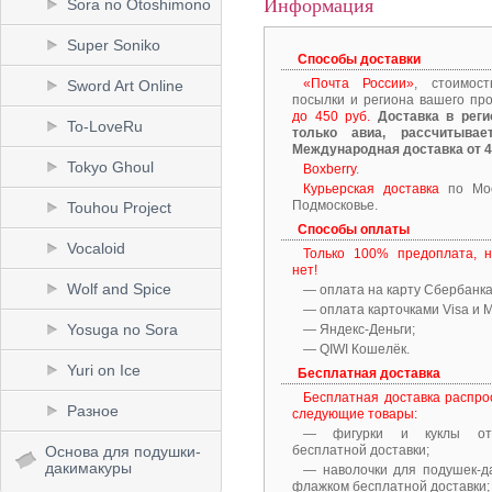
Информация
Sora no Otoshimono
Super Soniko
Способы доставки
«Почта России»
, стоимос
Sword Art Online
посылки и региона вашего пр
до 450 руб.
Доставка в реги
To-LoveRu
только авиа, рассчитывае
Международная доставка от 4
Tokyo Ghoul
Boxberry
.
Курьерская доставка
по Мос
Подмосковье.
Touhou Project
Способы оплаты
Vocaloid
Только 100% предоплата, 
нет!
Wolf and Spice
— оплата на карту Сбербанка
— оплата карточками Visa и M
Yosuga no Sora
— Яндекс-Деньги;
— QIWI Кошелёк.
Yuri on Ice
Бесплатная доставка
Бесплатная доставка распро
Разное
следующие товары:
— фигурки и куклы от
бесплатной доставки;
Основа для подушки-
дакимакуры
— наволочки для подушек-д
флажком бесплатной доставки;