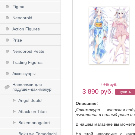
Figma
Nendoroid
Action Figures
Prize
Nendoroid Petite
Trading Figures
Аксессуары
Наволочки для
руб.
4 649
подушек-дакимакур
3 890
руб.
Angel Beats!
Описание:
Дакимакура — японская под
Attack on Titan
выполнена в полный рост и 
Bakemonogatari
В нашем магазине вы можете
Boku wa Tomodachi
На этой наволочке с кажд