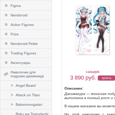
Figma
Nendoroid
Action Figures
Prize
Nendoroid Petite
Trading Figures
Аксессуары
руб.
Наволочки для
4 649
подушек-дакимакур
3 890
руб.
Angel Beats!
Описание:
Дакимакура — японская под
Attack on Titan
выполнена в полный рост и 
Bakemonogatari
В нашем магазине вы можете
Boku wa Tomodachi
На этой наволочке с кажд