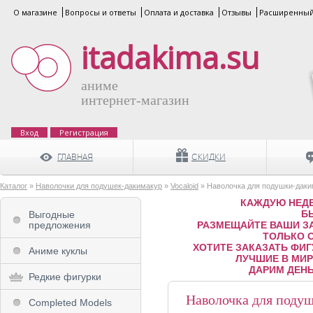
О магазине
Вопросы и ответы
Оплата и доставка
Отзывы
Расширенный
itadakima.su
аниме
интернет-магазин
Вход
Регистрация
ГЛАВНАЯ
СКИДКИ
Каталог
»
Наволочки для подушек-дакимакур
»
Vocaloid
» Наволочка для подушки-даки
КАЖДУЮ НЕДЕ
Б
Выгодные
предложения
РАЗМЕЩАЙТЕ ВАШИ ЗА
ТОЛЬКО 
ХОТИТЕ ЗАКАЗАТЬ ФИГ
Аниме куклы
ЛУЧШИЕ В МИРЕ
ДАРИМ ДЕНЬ
Редкие фигурки
Наволочка для поду
Completed Models