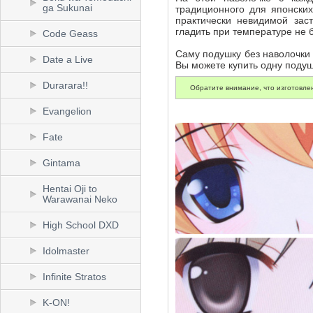
ga Sukunai
традиционного для японски
практически невидимой зас
гладить при температуре не 
Code Geass
Саму подушку без наволочки
Date a Live
Вы можете купить одну подушк
Durarara!!
Обратите внимание, что изготовлен
Evangelion
Fate
Gintama
Hentai Oji to
Warawanai Neko
High School DXD
Idolmaster
Infinite Stratos
K-ON!