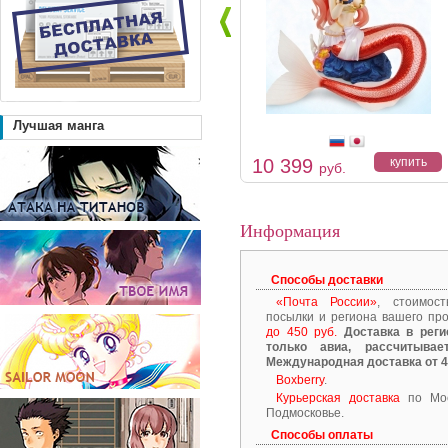
Лучшая манга
10 399
купить
руб.
Информация
Способы доставки
«Почта России»
, стоимос
посылки и региона вашего пр
до 450 руб.
Доставка в реги
только авиа, рассчитывае
Международная доставка от 4
Boxberry
.
Курьерская доставка
по Мос
Подмосковье.
Способы оплаты