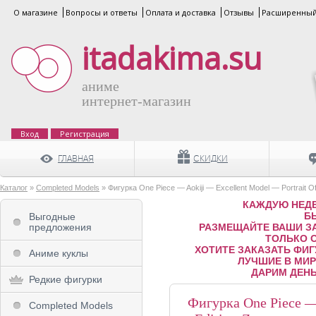
О магазине
Вопросы и ответы
Оплата и доставка
Отзывы
Расширенный
itadakima.su
аниме
интернет-магазин
Вход
Регистрация
ГЛАВНАЯ
СКИДКИ
Каталог
»
Completed Models
» Фигурка One Piece — Aokiji — Excellent Model — Portrait Of
КАЖДУЮ НЕДЕ
Б
Выгодные
предложения
РАЗМЕЩАЙТЕ ВАШИ ЗА
ТОЛЬКО 
ХОТИТЕ ЗАКАЗАТЬ ФИГ
Аниме куклы
ЛУЧШИЕ В МИРЕ
ДАРИМ ДЕНЬ
Редкие фигурки
Фигурка One Piece — 
Completed Models