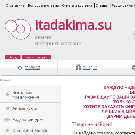
О магазине
Вопросы и ответы
Оплата и доставка
Отзывы
Расширенный
itadakima.su
аниме
интернет-магазин
Вход
Регистрация
ГЛАВНАЯ
СКИДКИ
Каталог
КАЖДУЮ НЕДЕ
Б
Выгодные
предложения
РАЗМЕЩАЙТЕ ВАШИ ЗА
ТОЛЬКО 
ХОТИТЕ ЗАКАЗАТЬ ФИГ
Аниме куклы
ЛУЧШИЕ В МИРЕ
ДАРИМ ДЕНЬ
Редкие фигурки
Товар не найден!
Completed Models
Не найдено товаров, соответс