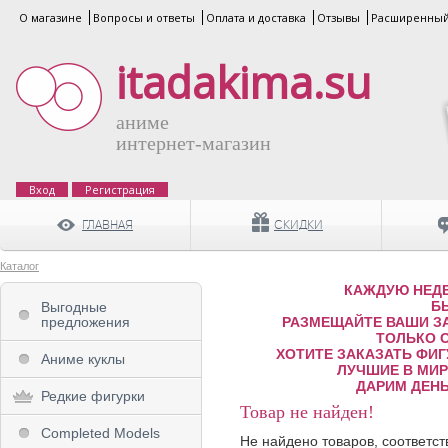
О магазине
Вопросы и ответы
Оплата и доставка
Отзывы
Расширенный
itadakima.su
аниме
интернет-магазин
Вход
Регистрация
ГЛАВНАЯ
СКИДКИ
Каталог
КАЖДУЮ НЕДЕ
Б
Выгодные
предложения
РАЗМЕЩАЙТЕ ВАШИ ЗА
ТОЛЬКО 
ХОТИТЕ ЗАКАЗАТЬ ФИГ
Аниме куклы
ЛУЧШИЕ В МИРЕ
ДАРИМ ДЕНЬ
Редкие фигурки
Товар не найден!
Completed Models
Не найдено товаров, соответс