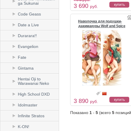
4 649
ga Sukunai
3 690
купить
руб.
Code Geass
Наволочка для подушки-
Date a Live
дакимакуры Wolf and Spice
Durarara!!
Evangelion
Fate
Gintama
Hentai Oji to
Warawanai Neko
High School DXD
3 890
купить
руб.
Idolmaster
Показано
1
-
5
(всего
5
позиций
Infinite Stratos
K-ON!