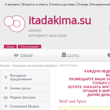
О магазине
Вопросы и ответы
Оплата и доставка
Отзывы
Расширенный
itadakima.su
аниме
интернет-магазин
Вход
Регистрация
ГЛАВНАЯ
СКИДКИ
Каталог
»
Наволочки для подушек-дакимакур
» Wolf and Spice
КАЖДУЮ НЕДЕ
Б
Выгодные
предложения
РАЗМЕЩАЙТЕ ВАШИ ЗА
ТОЛЬКО 
ХОТИТЕ ЗАКАЗАТЬ ФИГ
Аниме куклы
ЛУЧШИЕ В МИРЕ
ДАРИМ ДЕНЬ
Редкие фигурки
Wolf and Spice
Completed Models