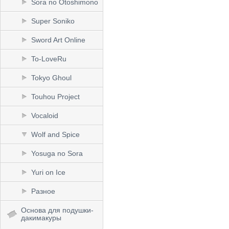
Sora no Otoshimono
Super Soniko
Sword Art Online
To-LoveRu
Tokyo Ghoul
Touhou Project
Vocaloid
Wolf and Spice
Yosuga no Sora
Yuri on Ice
Разное
Основа для подушки-
дакимакуры