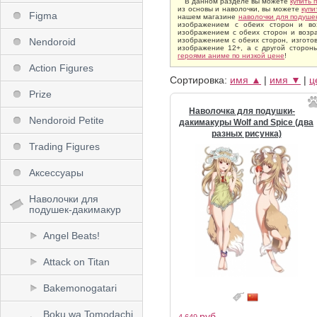
В данном разделе вы можете
купить 
из основы и наволочки, вы можете
купи
Figma
нашем магазине
наволочки для подуше
изображением с обеих сторон и в
изображением с обеих сторон и возр
Nendoroid
изображением с обеих сторон, изгото
изображение 12+, а с другой сторо
героями аниме по низкой цене
!
Action Figures
Сортировка:
имя ▲
|
имя ▼
|
ц
Prize
Наволочка для подушки-
Nendoroid Petite
дакимакуры Wolf and Spice (два
разных рисунка)
Trading Figures
Аксессуары
Наволочки для
подушек-дакимакур
Angel Beats!
Attack on Titan
Bakemonogatari
Boku wa Tomodachi
руб.